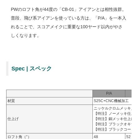
PWのロフト角が44度の「CB-01」アイアンとは相性抜群。
普段、飛び系アイアンを使っている方は、「P/A」を一本入
れることで、スコアメイクに重要な100ヤード以内がやさ
しくなります。
Spec | スペック
P/A
材質
S25C+CNC機械加工
ニッケルクロムメッキ／刻
【特注】ノーメッキ仕上げ
仕上げ
【特注】銅メッキ仕上げ／
【特注】ブラックオキサイ
【特注】ブラックコート仕
ロフト角（°）
48
52