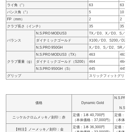
ライ角（°）
63
63
バンス角（°）
5
10
FP（mm）
2
2
クラブ長さ（インチ）
35
35
N.S.PRO MODUS3
TX／D3、X／D3、S／D2
バランス
ダイナミックゴールド
X100／D3、S200／D2、R
N.S.PRO 950GH
X／D3、S／D2、SR／D1
N.S.PRO MODUS3（TX）
463
463
クラブ重量（g）
ダイナミックゴールド（S200）
464
464
N.S.PRO 950GH（S）
445
445
グリップ
スリックフィットグリップ
N.S.PRO
価格
Dynamic Gold
Ze
N.S.P
定価：1本 40,700円
定価：1本 3
ニッケルクロムメッキ／刻印：赤
（本体価格：37,000円）
（本体価格：
定価：1本 36,300円
定価：1本 3
【特注】ノーメッキ／刻印：金