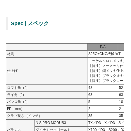
Spec | スペック
P/A
材質
S25C+CNC機械加工
ニッケルクロムメッキ／刻
【特注】ノーメッキ仕上げ
仕上げ
【特注】銅メッキ仕上げ／
【特注】ブラックオキサイ
【特注】ブラックコート仕
ロフト角（°）
48
52
ライ角（°）
63
63
バンス角（°）
5
10
FP（mm）
2
2
クラブ長さ（インチ）
35
35
N.S.PRO MODUS3
TX／D3、X／D3、S／D2
バランス
ダイナミックゴールド
X100／D3、S200／D2、R