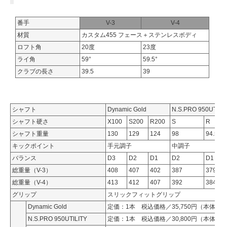
番手
V-3
V-4
材質
カスタム455 フェース＋ステンレスボディ
ロフト角
20度
23度
ライ角
59°
59.5°
クラブの長さ
39.5
39
シャフト
Dynamic Gold
N.S.PRO 950UTILI
シャフト硬さ
X100
S200
R200
S
R
シャフト重量
130
129
124
98
94.5
キックポイント
手元調子
中調子
バランス
D3
D2
D1
D2
D1
総重量（V-3）
408
407
402
387
379
総重量（V-4）
413
412
407
392
384
グリップ
スリックフィットグリップ
Dynamic Gold
定価：1本 税込価格／35,750円（本体価格／
N.S.PRO 950UTILITY
定価：1本 税込価格／30,800円（本体価格／