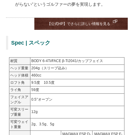
がらない”というゴルファーの夢を実現します。
【公式HP】でさらに詳しい情報を見る
Spec | スペック
材質
BODY 6-4Ti/FACE β-Ti2041/カップフェイス
ヘッド重量
204g（スリーブ込み）
ヘッド体積
460cc
ロフト角
9.5度 10.5度
ライ角
59度
フェイスア
0.5°オープン
ングル
可変スリー
12g
ブ重量
可変ウェイ
2g、3.5g、5g
ト重量
MAGMAX FSP D-
MAGMAX FSP F-