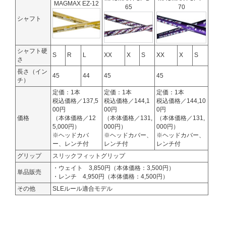
MAGMAX EZ-12
65
70
シャフト
シャフト硬
S
R
L
XX
X
S
XX
X
S
さ
長さ（イン
45
44
45
45
チ）
定価：1本
定価：1本
定価：1本
税込価格／137,5
税込価格／144,1
税込価格／144,10
00円
00円
0円
価格
（本体価格／12
（本体価格／131,
（本体価格／131,
5,000円）
000円）
000円）
※ヘッドカバ
※ヘッドカバー、
※ヘッドカバー、
ー、レンチ付
レンチ付
レンチ付
グリップ
スリックフィットグリップ
・ウェイト 3,850円（本体価格：3,500円）
単品販売
・レンチ 4,950円（本体価格：4,500円）
その他
SLEルール適合モデル