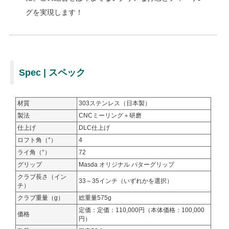
グを実現します！
Spec | スペック
材質
303ステンレス（日本製）
製法
CNCミーリング＋研磨
仕上げ
DLC仕上げ
ロフト角（°）
4
ライ角（°）
72
グリップ
Masda オリジナル パターグリップ
クラブ長さ（イン
33～35インチ（いずれかを選択）
チ）
クラブ重量（g）
総重量575g
定価：定価：110,000円（本体価格：100,000
価格
円）