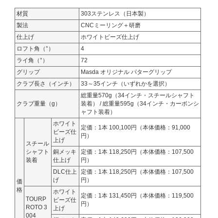
材質
303ステンレス（日本製）
製法
CNCミーリング＋研磨
仕上げ
ホワイトビーズ仕上げ
ロフト角（°）
4
ライ角（°）
72
グリップ
Masda オリジナル パターグリップ
クラブ長さ（インチ）
33～35インチ（いずれかを選択）
総重量570g（34インチ・スチールシャフト
クラブ重量（g）
装着） / 総重量595g（34インチ・カーボンシ
ャフト装着）
ホワイト
定価：1本 100,100円（本体価格：91,000
ビーズ仕
円）
上げ
スチール
シャフト
銅メッキ
定価：1本 118,250円（本体価格：107,500
装着
仕上げ
円）
DLC仕上
定価：1本 118,250円（本体価格：107,500
げ
円）
価
格
ホワイト
定価：1本 131,450円（本体価格：119,500
TOURP
ビーズ仕
円）
ROTO 3
上げ
004