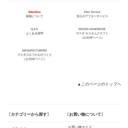
Attention
After Service
納期について
安心のアフターサービス
Q＆A
MASDA HANDMADE
よくある質問
マスダ カスタムクラフト
（公式HPページ）
MANUFACTURING
マスダゴルフのものづくり
（公式HPページ）
▲このページのトップへ
〔カテゴリーから探す〕
〔お買い物について〕
お買い物ガイド